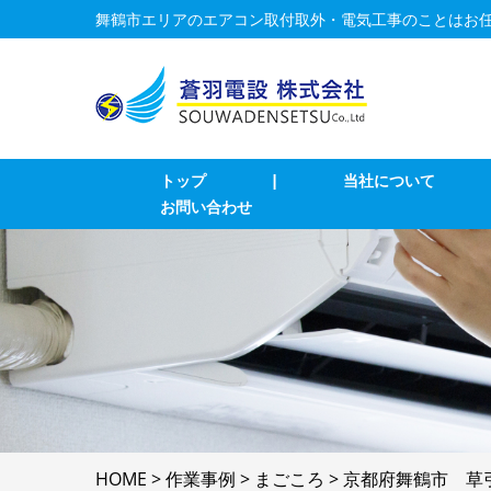
舞鶴市エリアのエアコン取付取外・電気工事のことはお
トップ
|
当社について
お問い合わせ
業務用エアコン交換・取付・修理
エ
インターホン修理・取付
照
ブレーカー修理・取付
単
LAN、電気配線工事
防
HOME
>
作業事例
>
まごころ
>
京都府舞鶴市 草