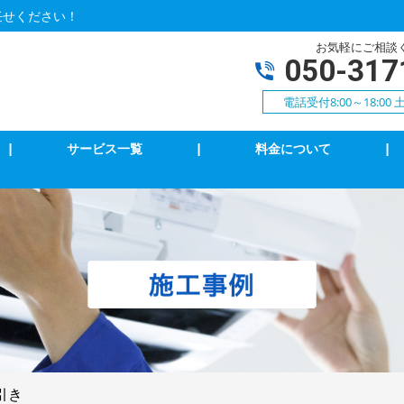
任せください！
お気軽にご相談
050-317
電話受付8:00～18:0
|
サービス一覧
|
料金について
|
アコンクリーニング
エアコン修理・取付
明の修理・取付
コンセント修理・取付
相３線式切替工事
換気扇等修理・取付
犯カメラ
家庭用EV充電工事
引き