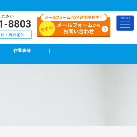
ください
MENU
1-8803
toggle
naviga
0 土日・祝日定休
作業事例
|
TVアンテナ修理・取付
スイッチ修理・取付
漏電調査・修理
4k・8k受信工事