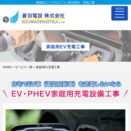
舞鶴市エリアのエアコン取付取外・電気工事
MENU
toggle
naviga
HOME
>
サービス一覧
>
家庭用EV充電工事