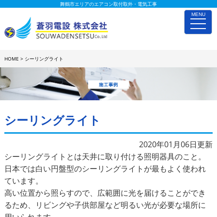
舞鶴市エリアのエアコン取付取外・電気工事
MENU
toggle
naviga
HOME
>
シーリングライト
施工事例詳細
シーリングライト
2020年01月06日更新
シーリングライトとは天井に取り付ける照明器具のこと。
日本では白い円盤型のシーリングライトが最もよく使われ
ています。
高い位置から照らすので、広範囲に光を届けることができ
るため、リビングや子供部屋など明るい光が必要な場所に