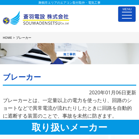
舞鶴市エリアのエアコン取付取外・電気工事
MENU
toggle
naviga
HOME
>
ブレーカー
施工事例詳細
ブレーカー
2020年01月06日更新
ブレーカーとは、一定量以上の電力を使ったり、回路のシ
ョートなどで異常電流が流れたりしたときに回路を自動的
に遮断する装置のことで、事故を未然に防ぎます。
取り扱いメーカー