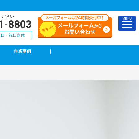
ください
MENU
1-8803
toggle
naviga
0 土日・祝日定休
作業事例
|
TVアンテナ修理・取付
スイッチ修理・取付
漏電調査・修理
4k・8k受信工事