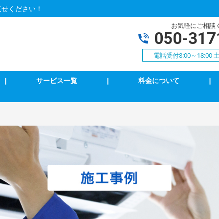
任せください！
お気軽にご相談
050-317
電話受付8:00～18:0
|
サービス一覧
|
料金について
|
アコンクリーニング
エアコン修理・取付
明の修理・取付
コンセント修理・取付
相３線式切替工事
換気扇等修理・取付
犯カメラ
家庭用EV充電工事