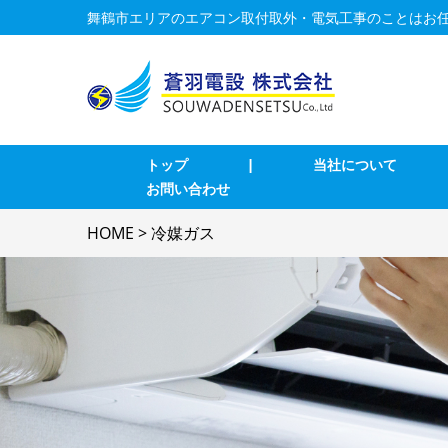
舞鶴市エリアのエアコン取付取外・電気工事のことはお
トップ
|
当社について
お問い合わせ
業務用エアコン交換・取付・修理
エ
HOME
>
冷媒ガス
インターホン修理・取付
照
ブレーカー修理・取付
単
LAN、電気配線工事
防