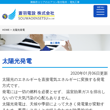
舞鶴市エリアのエアコン取付取外・電気工事
MENU
toggle
naviga
HOME
>
太陽光発電
施工事例詳細
太陽光発電
2020年01月06日更新
太陽光のエネルギーを直接電気エネルギーに変換する発電
方式です。
発電には一切の燃料を必要とせず、 温室効果ガスを排出し
ないので大気汚染の心配もありません。
太陽光発電は、天候や季節によって大きく発電量が変動す