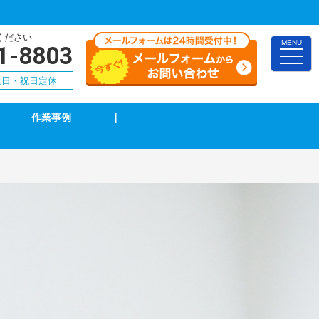
ください
MENU
1-8803
toggle
naviga
0 土日・祝日定休
作業事例
|
TVアンテナ修理・取付
スイッチ修理・取付
漏電調査・修理
4k・8k受信工事