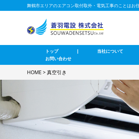
舞鶴市エリアのエアコン取付取外・電気工事のことはお
トップ
|
当社について
お問い合わせ
業務用エアコン交換・取付・修理
エ
HOME
>
真空引き
インターホン修理・取付
照
ブレーカー修理・取付
単
LAN、電気配線工事
防