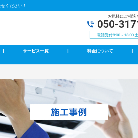
任せください！
お気軽にご相談
050-317
電話受付8:00～18:0
|
サービス一覧
|
料金について
|
アコンクリーニング
エアコン修理・取付
明の修理・取付
コンセント修理・取付
相３線式切替工事
換気扇等修理・取付
犯カメラ
家庭用EV充電工事