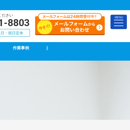
ください
MENU
1-8803
toggle
naviga
0 土日・祝日定休
作業事例
|
TVアンテナ修理・取付
スイッチ修理・取付
漏電調査・修理
4k・8k受信工事