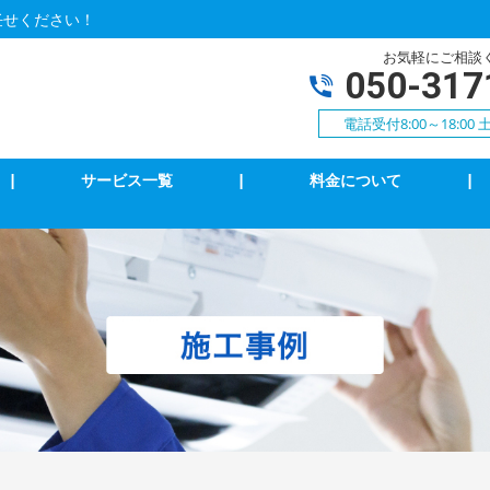
任せください！
お気軽にご相談
050-317
電話受付8:00～18:0
|
サービス一覧
|
料金について
|
アコンクリーニング
エアコン修理・取付
明の修理・取付
コンセント修理・取付
相３線式切替工事
換気扇等修理・取付
犯カメラ
家庭用EV充電工事