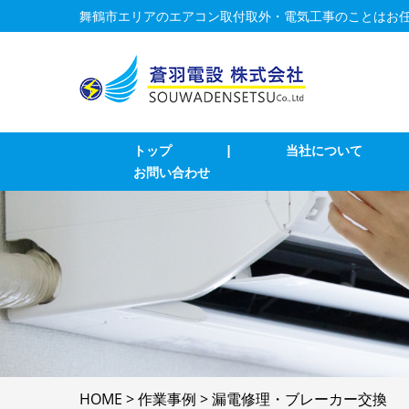
舞鶴市エリアのエアコン取付取外・電気工事のことはお
トップ
|
当社について
お問い合わせ
業務用エアコン交換・取付・修理
エ
インターホン修理・取付
照
ブレーカー修理・取付
単
LAN、電気配線工事
防
HOME
>
作業事例
>
漏電修理・ブレーカー交換